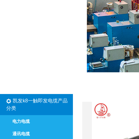
凯发k8一触即发电缆产品
分类
电力电缆
通讯电缆